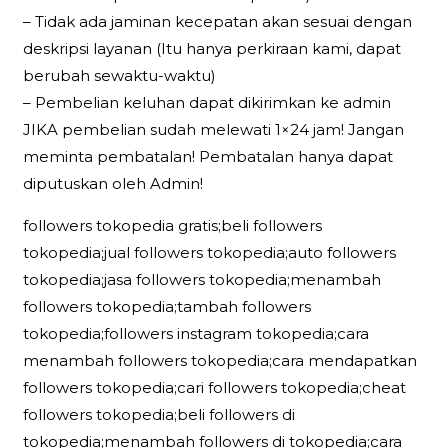
– Tidak ada jaminan kecepatan akan sesuai dengan
deskripsi layanan (Itu hanya perkiraan kami, dapat
berubah sewaktu-waktu)
– Pembelian keluhan dapat dikirimkan ke admin
JIKA pembelian sudah melewati 1×24 jam! Jangan
meminta pembatalan! Pembatalan hanya dapat
diputuskan oleh Admin!
followers tokopedia gratis;beli followers
tokopedia;jual followers tokopedia;auto followers
tokopedia;jasa followers tokopedia;menambah
followers tokopedia;tambah followers
tokopedia;followers instagram tokopedia;cara
menambah followers tokopedia;cara mendapatkan
followers tokopedia;cari followers tokopedia;cheat
followers tokopedia;beli followers di
tokopedia;menambah followers di tokopedia;cara