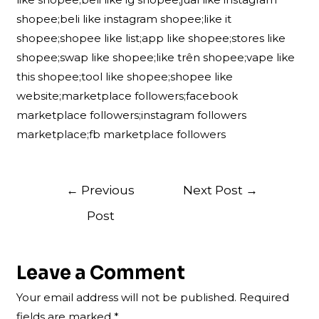
shopee;beli like instagram shopee;like it
shopee;shopee like list;app like shopee;stores like
shopee;swap like shopee;like trên shopee;vape like
this shopee;tool like shopee;shopee like
website;marketplace followers;facebook
marketplace followers;instagram followers
marketplace;fb marketplace followers
Post
←
Previous
Next Post
→
navigation
Post
Leave a Comment
Your email address will not be published.
Required
fields are marked
*