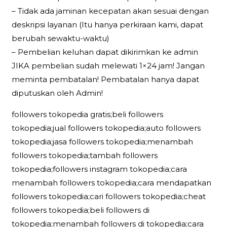
– Tidak ada jaminan kecepatan akan sesuai dengan
deskripsi layanan (Itu hanya perkiraan kami, dapat
berubah sewaktu-waktu)
– Pembelian keluhan dapat dikirimkan ke admin
JIKA pembelian sudah melewati 1×24 jam! Jangan
meminta pembatalan! Pembatalan hanya dapat
diputuskan oleh Admin!
followers tokopedia gratis;beli followers
tokopedia;jual followers tokopedia;auto followers
tokopedia;jasa followers tokopedia;menambah
followers tokopedia;tambah followers
tokopedia;followers instagram tokopedia;cara
menambah followers tokopedia;cara mendapatkan
followers tokopedia;cari followers tokopedia;cheat
followers tokopedia;beli followers di
tokopedia;menambah followers di tokopedia;cara