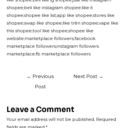
shopee;beli like instagram shopee;like it
shopee;shopee like list;app like shopee;stores like
shopee;swap like shopee;like trên shopee;vape like
this shopee;tool like shopee;shopee like
website;marketplace followers;facebook
marketplace followers;instagram followers
marketplace;fb marketplace followers
Post
←
Previous
Next Post
→
navigation
Post
Leave a Comment
Your email address will not be published.
Required
fields are marked
*