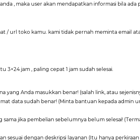
o anda , maka user akan mendapatkan informasi bila ada
 / url toko kamu. kami tidak pernah meminta email a
×24 jam , paling cepat 1 jam sudah selesai.
a yang Anda masukkan benar! (salah link, atau sejenisn
ormat data sudah benar! (Minta bantuan kepada admin 
g sama jika pembelian sebelumnya belum selesai! (Ter
an sesuai dengan deskripsi layanan (Itu hanya perkiraa