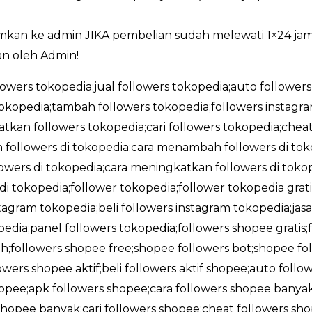
imkan ke admin JIKA pembelian sudah melewati 1×24 ja
n oleh Admin!
llowers tokopedia;jual followers tokopedia;auto followers
okopedia;tambah followers tokopedia;followers instag
tkan followers tokopedia;cari followers tokopedia;cheat
followers di tokopedia;cara menambah followers di tokop
wers di tokopedia;cara meningkatkan followers di tokope
 di tokopedia;follower tokopedia;follower tokopedia gra
stagram tokopedia;beli followers instagram tokopedia;jas
edia;panel followers tokopedia;followers shopee gratis
;followers shopee free;shopee followers bot;shopee foll
owers shopee aktif;beli followers aktif shopee;auto foll
shopee;apk followers shopee;cara followers shopee banya
opee banyak;cari followers shopee;cheat followers sho