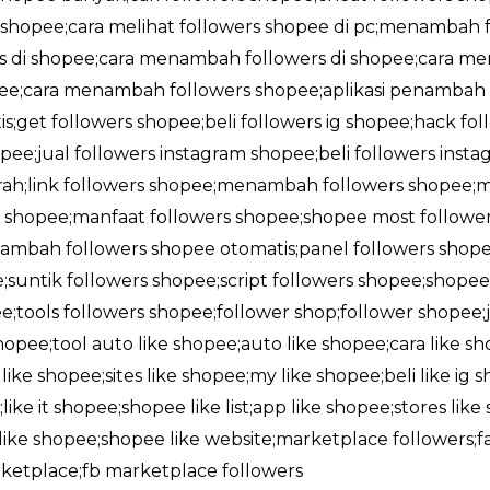
i shopee;cara melihat followers shopee di pc;menambah f
rs di shopee;cara menambah followers di shopee;cara me
opee;cara menambah followers shopee;aplikasi penambah 
;get followers shopee;beli followers ig shopee;hack fol
pee;jual followers instagram shopee;beli followers insta
rah;link followers shopee;menambah followers shopee;
shopee;manfaat followers shopee;shopee most followe
ambah followers shopee otomatis;panel followers shope
;suntik followers shopee;script followers shopee;shop
;tools followers shopee;follower shop;follower shopee;j
 shopee;tool auto like shopee;auto like shopee;cara like 
ike shopee;sites like shopee;my like shopee;beli like ig s
like it shopee;shopee like list;app like shopee;stores lik
l like shopee;shopee like website;marketplace followers
rketplace;fb marketplace followers