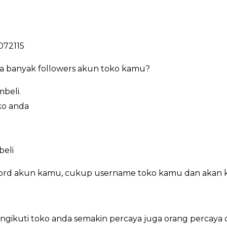
072115
ya banyak followers akun toko kamu?
beli.
ko anda
beli
word akun kamu, cukup username toko kamu dan akan k
ikuti toko anda semakin percaya juga orang percaya d