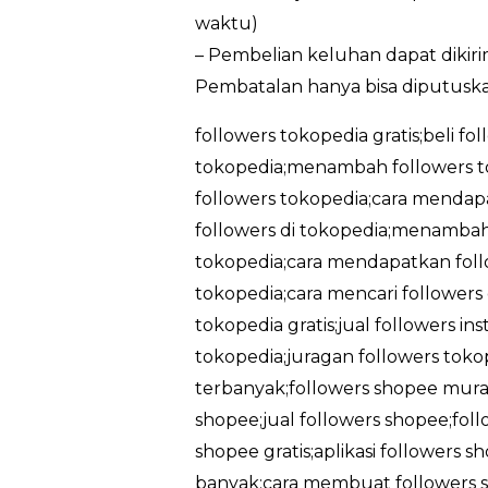
waktu)
– Pembelian keluhan dapat dikir
Pembatalan hanya bisa diputuska
followers tokopedia gratis;beli fo
tokopedia;menambah followers t
followers tokopedia;cara mendapa
followers di tokopedia;menambah 
tokopedia;cara mendapatkan follo
tokopedia;cara mencari followers
tokopedia gratis;jual followers in
tokopedia;juragan followers tokop
terbanyak;followers shopee murah
shopee;jual followers shopee;foll
shopee gratis;aplikasi followers 
banyak;cara membuat followers sh