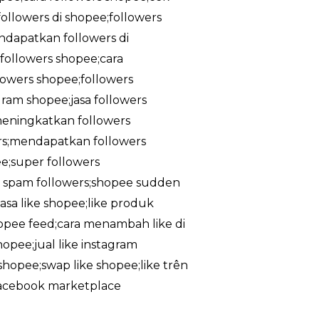
ollowers di shopee;followers
ndapatkan followers di
followers shopee;cara
lowers shopee;followers
gram shopee;jasa followers
meningkatkan followers
rs;mendapatkan followers
e;super followers
ee spam followers;shopee sudden
asa like shopee;like produk
shopee feed;cara menambah like di
hopee;jual like instagram
e shopee;swap like shopee;like trên
;facebook marketplace