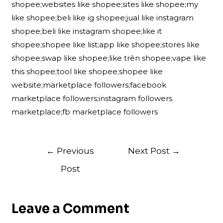
shopee;websites like shopee;sites like shopee;my
like shopee;beli like ig shopee;jual like instagram
shopee;beli like instagram shopee;like it
shopee;shopee like list;app like shopee;stores like
shopee;swap like shopee;like trên shopee;vape like
this shopee;tool like shopee;shopee like
website;marketplace followers;facebook
marketplace followers;instagram followers
marketplace;fb marketplace followers
Post
←
Previous
Next Post
→
navigation
Post
Leave a Comment