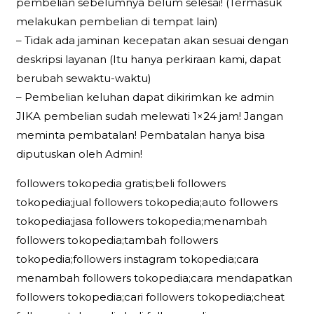
pembelian sebelumnya belum selesai! (Termasuk
melakukan pembelian di tempat lain)
– Tidak ada jaminan kecepatan akan sesuai dengan
deskripsi layanan (Itu hanya perkiraan kami, dapat
berubah sewaktu-waktu)
– Pembelian keluhan dapat dikirimkan ke admin
JIKA pembelian sudah melewati 1×24 jam! Jangan
meminta pembatalan! Pembatalan hanya bisa
diputuskan oleh Admin!
followers tokopedia gratis;beli followers
tokopedia;jual followers tokopedia;auto followers
tokopedia;jasa followers tokopedia;menambah
followers tokopedia;tambah followers
tokopedia;followers instagram tokopedia;cara
menambah followers tokopedia;cara mendapatkan
followers tokopedia;cari followers tokopedia;cheat