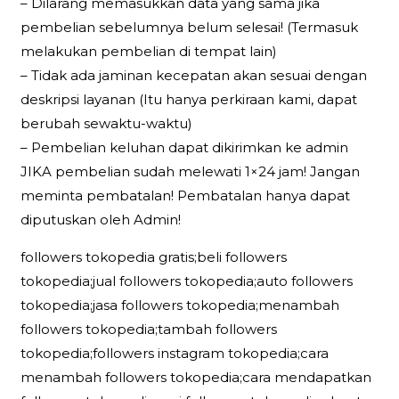
– Dilarang memasukkan data yang sama jika
pembelian sebelumnya belum selesai! (Termasuk
melakukan pembelian di tempat lain)
– Tidak ada jaminan kecepatan akan sesuai dengan
deskripsi layanan (Itu hanya perkiraan kami, dapat
berubah sewaktu-waktu)
– Pembelian keluhan dapat dikirimkan ke admin
JIKA pembelian sudah melewati 1×24 jam! Jangan
meminta pembatalan! Pembatalan hanya dapat
diputuskan oleh Admin!
followers tokopedia gratis;beli followers
tokopedia;jual followers tokopedia;auto followers
tokopedia;jasa followers tokopedia;menambah
followers tokopedia;tambah followers
tokopedia;followers instagram tokopedia;cara
menambah followers tokopedia;cara mendapatkan