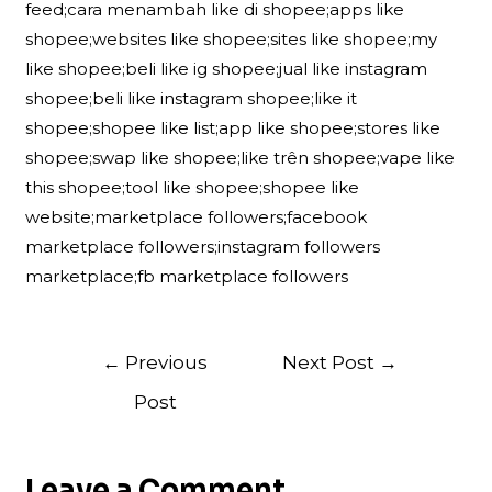
feed;cara menambah like di shopee;apps like
shopee;websites like shopee;sites like shopee;my
like shopee;beli like ig shopee;jual like instagram
shopee;beli like instagram shopee;like it
shopee;shopee like list;app like shopee;stores like
shopee;swap like shopee;like trên shopee;vape like
this shopee;tool like shopee;shopee like
website;marketplace followers;facebook
marketplace followers;instagram followers
marketplace;fb marketplace followers
Post
←
Previous
Next Post
→
navigation
Post
Leave a Comment