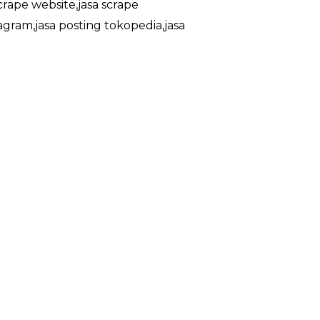
crape website,jasa scrape
agram,jasa posting tokopedia,jasa