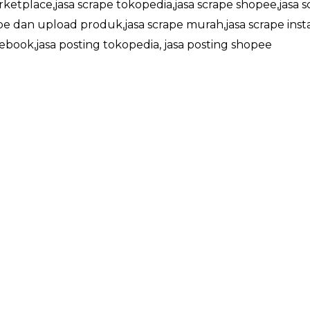
rketplace,jasa scrape tokopedia,jasa scrape shopee,jasa s
ape dan upload produk,jasa scrape murah,jasa scrape inst
cebook,jasa posting tokopedia, jasa posting shopee