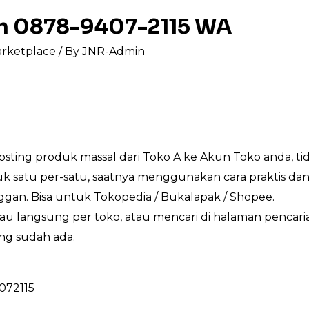
ah 0878-9407-2115 WA
arketplace
/ By
JNR-Admin
posting produk massal dari Toko A ke Akun Toko anda, t
satu per-satu, saatnya menggunakan cara praktis dan 
gan. Bisa untuk Tokopedia / Bukalapak / Shopee.
au langsung per toko, atau mencari di halaman pencar
ng sudah ada.
4072115