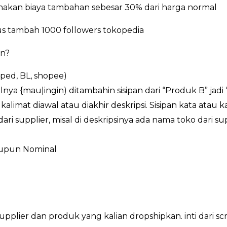
enakan biaya tambahan sebesar 30% dari harga normal
 tambah 1000 followers tokopedia
an?
oped, BL, shopee)
lnya {mau|ingin) ditambahin sisipan dari “Produk B” jadi
kalimat diawal atau diakhir deskripsi. Sisipan kata atau 
ri supplier, misal di deskripsinya ada nama toko dari sup
aupun Nominal
ri supplier dan produk yang kalian dropshipkan. inti da