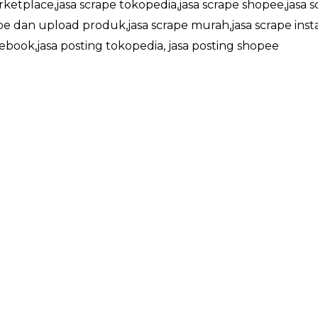
rketplace,jasa scrape tokopedia,jasa scrape shopee,jasa s
ape dan upload produk,jasa scrape murah,jasa scrape inst
cebook,jasa posting tokopedia, jasa posting shopee