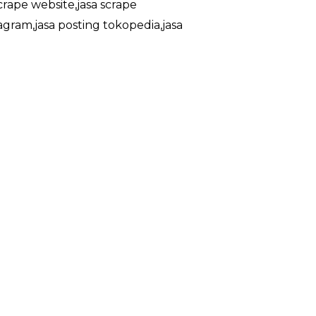
crape website,jasa scrape
agram,jasa posting tokopedia,jasa