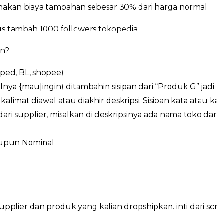
enakan biaya tambahan sebesar 30% dari harga normal
 tambah 1000 followers tokopedia
an?
oped, BL, shopee)
lnya {mau|ingin) ditambahin sisipan dari “Produk G” jadi
kalimat diawal atau diakhir deskripsi. Sisipan kata atau 
ri supplier, misalkan di deskripsinya ada nama toko dari 
aupun Nominal
ri supplier dan produk yang kalian dropshipkan. inti da